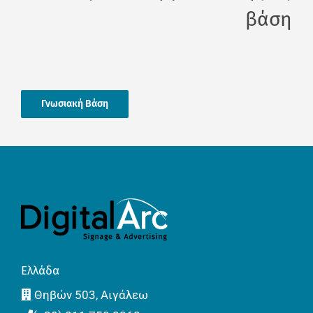
βάση
Γνωσιακή Βάση
Ελλάδα
Θηβών 503, Αιγάλεω