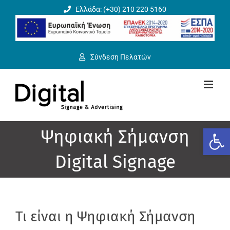
Μετάβαση
Ελλάδα: (+30) 210 220 5160
στο
περιεχόμενο
Σύνδεση Πελατών
Ανοίξτε
Ψηφιακή Σήμανση
Digital Signage
Tι είναι η Ψηφιακή Σήμανση