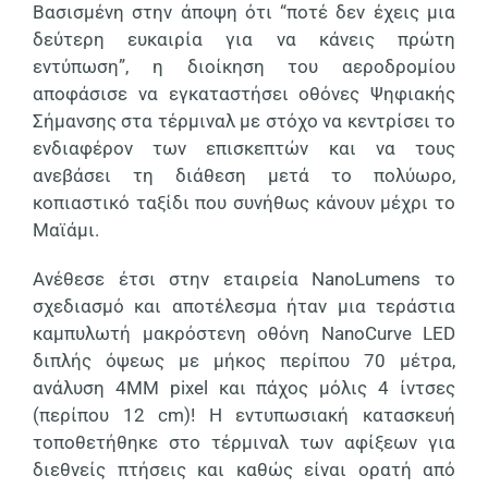
Βασισμένη στην άποψη ότι “ποτέ δεν έχεις μια
δεύτερη ευκαιρία για να κάνεις πρώτη
εντύπωση”, η διοίκηση του αεροδρομίου
αποφάσισε να εγκαταστήσει οθόνες Ψηφιακής
Σήμανσης στα τέρμιναλ με στόχο να κεντρίσει το
ενδιαφέρον των επισκεπτών και να τους
ανεβάσει τη διάθεση μετά το πολύωρο,
κοπιαστικό ταξίδι που συνήθως κάνουν μέχρι το
Μαϊάμι.
Ανέθεσε έτσι στην εταιρεία
NanoLumens
το
σχεδιασμό και αποτέλεσμα ήταν μια τεράστια
καμπυλωτή μακρόστενη οθόνη
NanoCurve LED
διπλής όψεως με μήκος περίπου 70 μέτρα,
ανάλυση 4ΜΜ
pixel
και πάχος μόλις 4 ίντσες
(περίπου 12
cm)!
Η εντυπωσιακή κατασκευή
τοποθετήθηκε στο τέρμιναλ των αφίξεων για
διεθνείς πτήσεις και καθώς είναι ορατή από