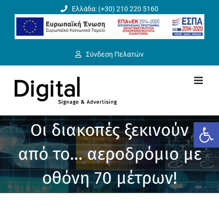
Μετάβαση
Ελλάδα: (+30) 210 220 5160
στο
περιεχόμενο
Σύνδεση Πελατών
Ανοίξτε
Οι διακοπές ξεκινούν
από το… αεροδρόμιο με
οθόνη 70 μέτρων!