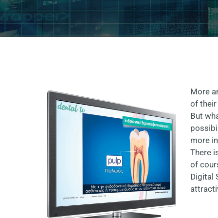
More an
of their
But wha
possibi
more in
There i
of cour
Digital
attract