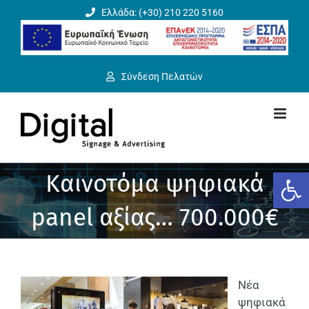
Μετάβαση
Ελλάδα: (+30) 210 220 5160
στο
περιεχόμενο
Σύνδεση Πελατών
Ανοίξτε
Καινοτόμα ψηφιακά
panel αξίας… 700.000€
Νέα
ψηφιακά