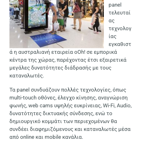
panel
τελευταί
ας
τεχνολογ
ίας
εγκαθιστ
ά η αυστραλιανή εταιρεία
oOh!
σε εμπορικά
κέντρα της χώρας, παρέχοντας έτσι εξαιρετικά
μεγάλες δυνατότητες διάδρασής με τους
καταναλωτές.
Τα
panel
συνδυάζουν πολλές τεχνολογίες, όπως
multi-touch
οθόνες, έλεγχο κίνησης, αναγνώριση
φωνής,
web cams
υψηλής ευκρίνειας,
Wi-Fi, Audio,
δυνατότητες δικτυακής σύνδεσης, ενώ το
δημιουργικό κομμάτι των περιεχομένων θα
συνδέει διαφημιζόμενους και καταναλωτές μέσα
από
online
και
mobile
κανάλια.